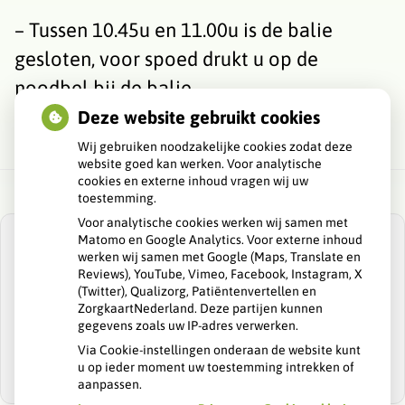
– Tussen 10.45u en 11.00u is de balie
gesloten, voor spoed drukt u op de
noodbel bij de balie.
Deze website gebruikt cookies
Wij gebruiken noodzakelijke cookies zodat deze
website goed kan werken. Voor analytische
cookies en externe inhoud vragen wij uw
toestemming.
Voor analytische cookies werken wij samen met
Matomo en Google Analytics. Voor externe inhoud
werken wij samen met Google (Maps, Translate en
Reviews), YouTube, Vimeo, Facebook, Instagram, X
(Twitter), Qualizorg, Patiëntenvertellen en
U heeft geen toestemming gegeven voor
ZorgkaartNederland. Deze partijen kunnen
externe inhoud
die nodig is om dit te
gegevens zoals uw IP-adres verwerken.
zien.
Via Cookie-instellingen onderaan de website kunt
Cookie-instellingen wijzigen
u op ieder moment uw toestemming intrekken of
aanpassen.