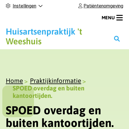
Instellingen
Patiëntenomgeving
MENU
Huisartsenpraktijk
't
H
Weeshuis
o
o
f
d
m
Home
Praktijkinformatie
e
SPOED overdag en buiten
n
kantoortijden.
u
SPOED overdag en
buiten kantoortijden.