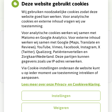
Deze website gebruikt cookies
Wij gebruiken noodzakelijke cookies zodat deze
website goed kan werken. Voor analytische
cookies en externe inhoud vragen wij uw
toestemming.
Voor analytische cookies werken wij samen met
Matomo en Google Analytics. Voor externe inhoud
werken wij samen met Google (Maps, Translate en
Reviews), YouTube, Vimeo, Facebook, Instagram, X
(Twitter), Qualizorg, Patiëntenvertellen en
U heeft geen toestemming gegeven voor
ZorgkaartNederland. Deze partijen kunnen
externe inhoud
die nodig is om dit te
gegevens zoals uw IP-adres verwerken.
zien.
Via Cookie-instellingen onderaan de website kunt
Cookie-instellingen wijzigen
u op ieder moment uw toestemming intrekken of
aanpassen.
Lees meer over onze Privacy- en Cookieverklaring.
Instellingen
Uw Zorg Online
|
Beheer
Weigeren
Bezoek