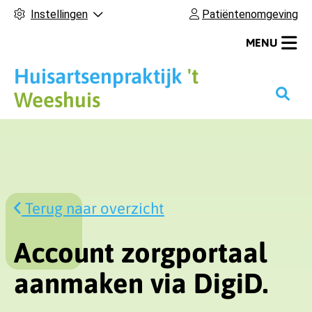
Instellingen
Patiëntenomgeving
MENU
Huisartsenpraktijk
't
H
Weeshuis
o
o
f
d
m
Terug naar overzicht
e
n
u
Account zorgportaal
aanmaken via DigiD.